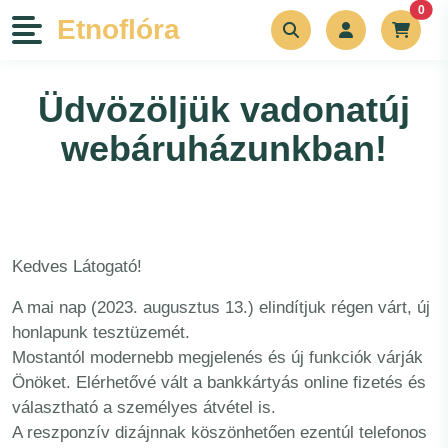
unr
0
Etnoflóra
Növények
Üdvözöljük vadonatúj
Szerszámok
webáruházunkban!
Bemutatkozás
Kapcsolat
Kedves Látogató!
A mai nap (2023. augusztus 13.) elindítjuk régen várt, új
Blog
honlapunk tesztüzemét.
Mostantól modernebb megjelenés és új funkciók várják
Rólunk írták
Önöket. Elérhetővé vált a bankkártyás online fizetés és
választható a személyes átvétel is.
A reszponzív dizájnnak köszönhetően ezentúl telefonos