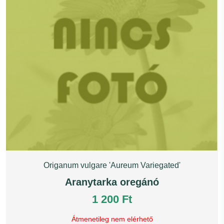
Origanum vulgare 'Aureum Variegated'
Aranytarka oregánó
1 200 Ft
Átmenetileg nem elérhető