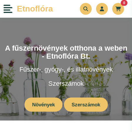
unr
0
Etnoflóra
Növények
Szerszámok
A fűszernövények otthona a weben
- Etnoflóra Bt.
Bemutatkozás
Fűszer-, gyógy-, és illatnövények
Kapcsolat
Szerszámok
Blog
Növények
Szerszámok
Rólunk írták