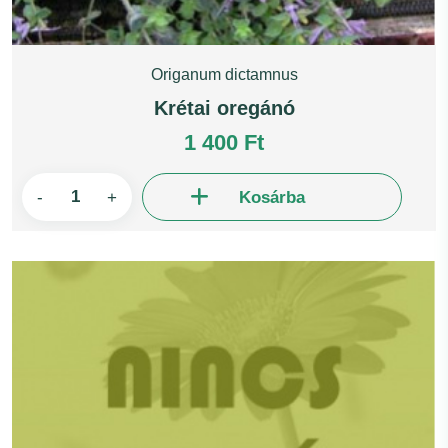
Origanum dictamnus
Krétai oregánó
1 400 Ft
-
+
Kosárba