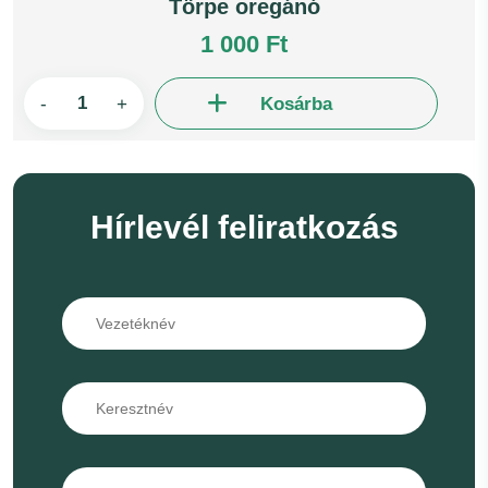
Törpe oregánó
1 000 Ft
-
+
Kosárba
Hírlevél feliratkozás