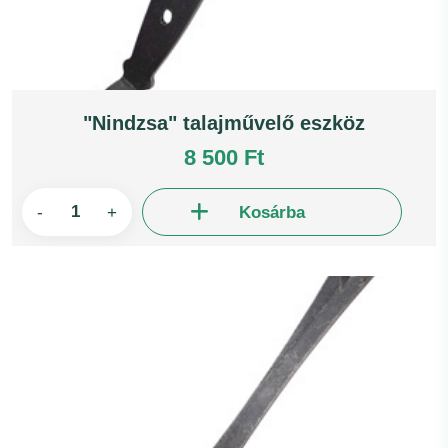
"Nindzsa" talajművelő eszköz
8 500 Ft
-
+
Kosárba