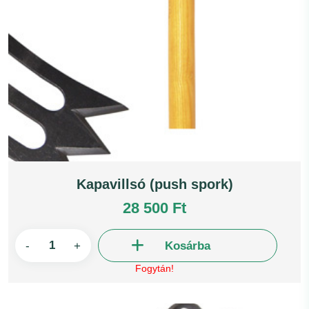
Kapavillsó (push spork)
28 500 Ft
-
+
Kosárba
Fogytán!