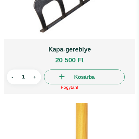
Kapa-gereblye
20 500 Ft
-
+
Kosárba
Fogytán!