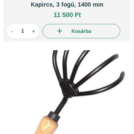
Kapircs, 3 fogú, 1400 mm
11 500 Ft
-
+
Kosárba