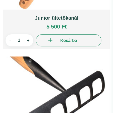
Junior ültetőkanál
5 500 Ft
-
+
Kosárba