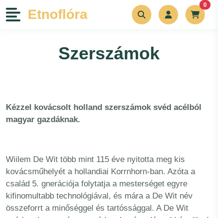
unr
0
Etnoflóra
Növények
Szerszámok
Szerszámok
Bemutatkozás
Kézzel kovácsolt holland szerszámok svéd acélból
magyar gazdáknak.
Kapcsolat
Blog
Wiilem De Wit több mint 115 éve nyitotta meg kis
kovácsműhelyét a hollandiai Korrnhorn-ban. Azóta a
család 5. gnerációja folytatja a mesterséget egyre
Rólunk írták
kifinomultabb technológiával, és mára a De Wit név
összeforrt a minőséggel és tartóssággal. A De Wit