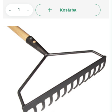
-
+
Kosárba