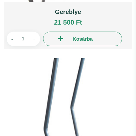
Gereblye
21 500 Ft
-
+
Kosárba