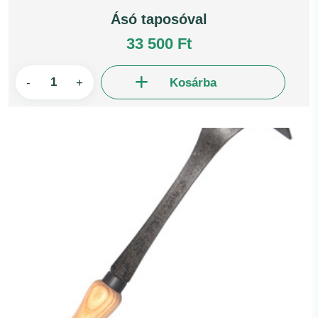
Ásó taposóval
33 500 Ft
-
+
Kosárba