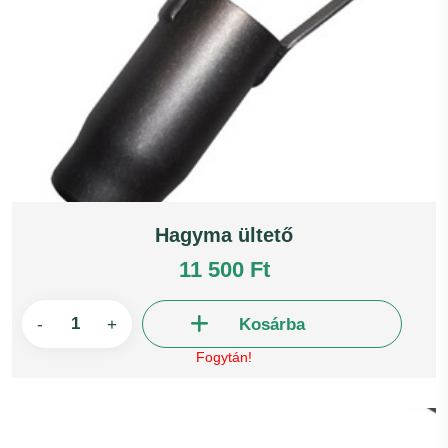
Hagyma ültető
11 500 Ft
-
+
Kosárba
Fogytán!