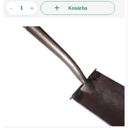
-
+
Kosárba