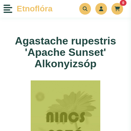
unr
0
Etnoflóra
Növények
Agastache rupestris
Szerszámok
'Apache Sunset'
Bemutatkozás
Alkonyizsóp
Kapcsolat
Blog
Rólunk írták