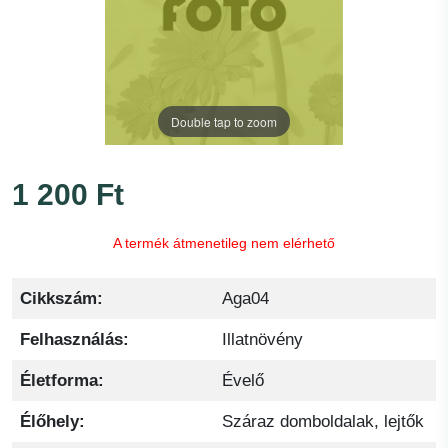
Double tap to zoom
1 200 Ft
A termék átmenetileg nem elérhető
Cikkszám:
Aga04
Felhasználás:
Illatnövény
Életforma:
Évelő
Élőhely:
Száraz domboldalak, lejtők