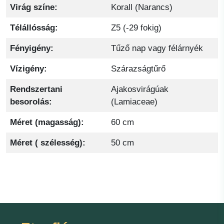
Virág színe:
Korall (Narancs)
Télállósság:
Z5 (-29 fokig)
Fényigény:
Tűző nap vagy félárnyék
Vízigény:
Szárazságtűrő
Rendszertani
Ajakosvirágúak
besorolás:
(Lamiaceae)
Méret (magasság):
60 cm
Méret ( szélesség):
50 cm