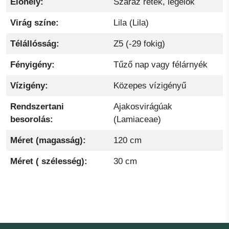
Élőhely:
Száraz rétek, legelők
Virág színe:
Lila (Lila)
Télállósság:
Z5 (-29 fokig)
Fényigény:
Tűző nap vagy félárnyék
Vízigény:
Közepes vízigényű
Rendszertani
Ajakosvirágúak
besorolás:
(Lamiaceae)
Méret (magasság):
120 cm
Méret ( szélesség):
30 cm