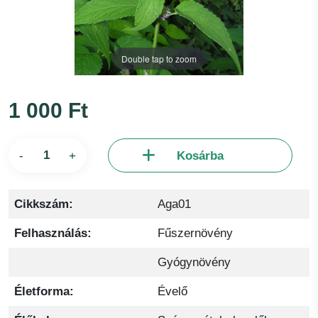
Double tap to zoom
1 000 Ft
-
+
Kosárba
Cikkszám:
Aga01
Felhasználás:
Fűszernövény
Gyógynövény
Életforma:
Évelő