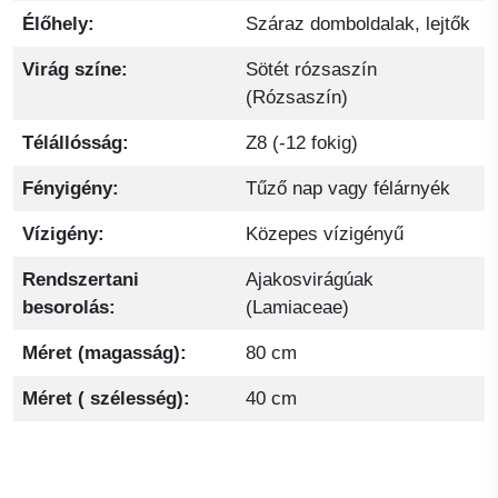
Élőhely:
Száraz domboldalak, lejtők
Virág színe:
Sötét rózsaszín
(Rózsaszín)
Télállósság:
Z8 (-12 fokig)
Fényigény:
Tűző nap vagy félárnyék
Vízigény:
Közepes vízigényű
Rendszertani
Ajakosvirágúak
besorolás:
(Lamiaceae)
Méret (magasság):
80 cm
Méret ( szélesség):
40 cm