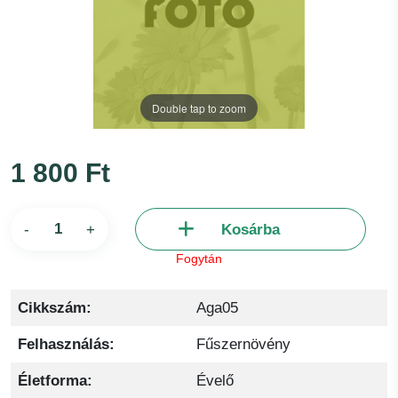
Double tap to zoom
1 800 Ft
-
+
Kosárba
Fogytán
Cikkszám:
Aga05
Felhasználás:
Fűszernövény
Életforma:
Évelő