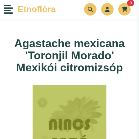
unr
0
Etnoflóra
Növények
Agastache mexicana
Szerszámok
'Toronjil Morado'
Bemutatkozás
Mexikói citromizsóp
Kapcsolat
Blog
Rólunk írták