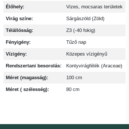
Élőhely:
Vizes, mocsaras területek
Virág színe:
Sárgászöld (Zöld)
Télállósság:
Z3 (-40 fokig)
Fényigény:
Tűző nap
Vízigény:
Közepes vízigényű
Rendszertani besorolás:
Kontyvirágfélék (Araceae)
Méret (magasság):
100 cm
Méret ( szélesség):
80 cm