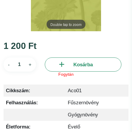
Double tap to zoom
1 200 Ft
-
+
Kosárba
Fogytán
Cikkszám:
Aco01
Felhasználás:
Fűszernövény
Gyógynövény
Életforma:
Évelő