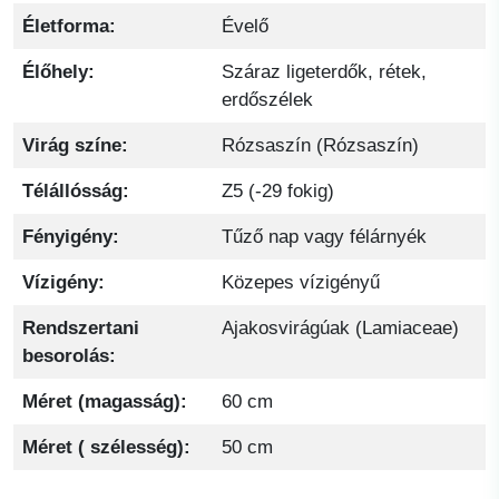
Életforma:
Évelő
Élőhely:
Száraz ligeterdők, rétek,
erdőszélek
Virág színe:
Rózsaszín (Rózsaszín)
Télállósság:
Z5 (-29 fokig)
Fényigény:
Tűző nap vagy félárnyék
Vízigény:
Közepes vízigényű
Rendszertani
Ajakosvirágúak (Lamiaceae)
besorolás:
Méret (magasság):
60 cm
Méret ( szélesség):
50 cm