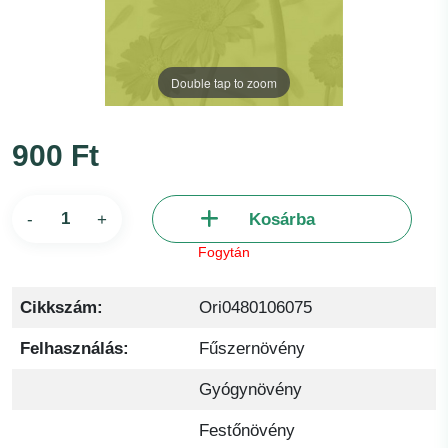
Double tap to zoom
900 Ft
-
+
Kosárba
Fogytán
Cikkszám:
Ori0480106075
Felhasználás:
Fűszernövény
Gyógynövény
Festőnövény