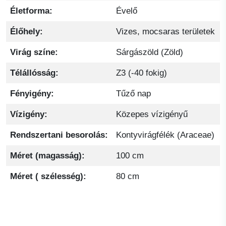
Életforma:
Évelő
Élőhely:
Vizes, mocsaras területek
Virág színe:
Sárgászöld (Zöld)
Télállósság:
Z3 (-40 fokig)
Fényigény:
Tűző nap
Vízigény:
Közepes vízigényű
Rendszertani besorolás:
Kontyvirágfélék (Araceae)
Méret (magasság):
100 cm
Méret ( szélesség):
80 cm