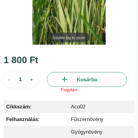
Double tap to zoom
1 800 Ft
-
+
Kosárba
Fogytán
Cikkszám:
Aco02
Felhasználás:
Fűszernövény
Gyógynövény