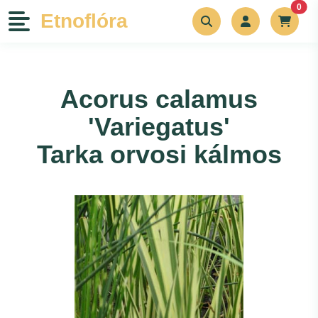
unr
0
Etnoflóra
Növények
Acorus calamus
Szerszámok
'Variegatus'
Bemutatkozás
Tarka orvosi kálmos
Kapcsolat
Blog
Rólunk írták