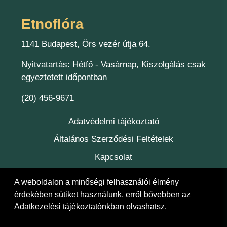
Etnoflóra
1141 Budapest, Örs vezér útja 64.
Nyitvatartás: Hétfő - Vasárnap, Kiszolgálás csak
egyeztetett időpontban
(20) 456-9671
Adatvédelmi tájékoztató
Általános Szerződési Feltételek
Kapcsolat
Felelőség
A weboldalon a minőségi felhasználói élmény
érdekében sütiket használunk, erről bővebben az
Adatkezelési tájékoztatónkban
olvashatsz.
© 2026 Etnoflóra Bt.