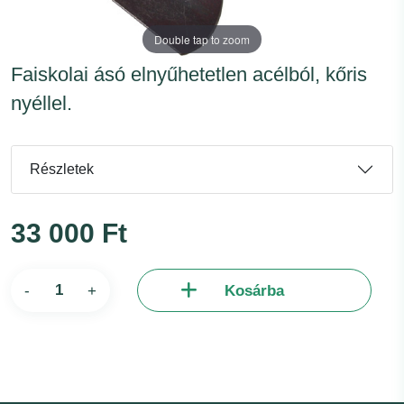
Double tap to zoom
Faiskolai ásó elnyűhetetlen acélból, kőris
nyéllel.
Részletek
33 000 Ft
-
+
Kosárba