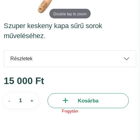
Double tap to zoom
Szuper keskeny kapa sűrű sorok
műveléséhez.
Részletek
15 000 Ft
-
+
Kosárba
Fogytán