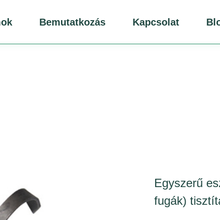
mok
Bemutatkozás
Kapcsolat
Bl
Egyszerű es
fugák) tisztí