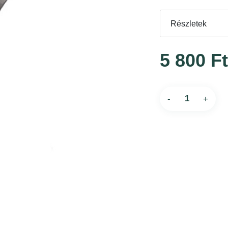
Részletek
5 800 F
-
+