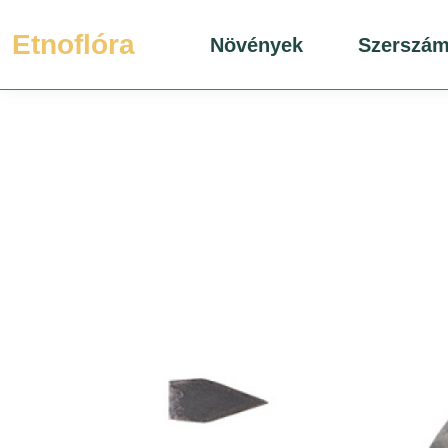
Etnoflóra
Növények
Szerszá