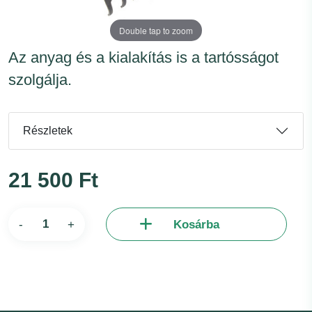
Double tap to zoom
Az anyag és a kialakítás is a tartósságot
szolgálja.
Részletek
21 500 Ft
-
+
Kosárba