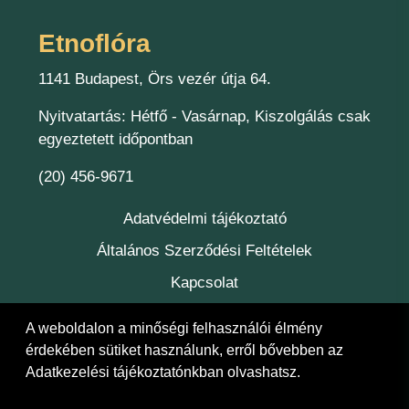
Etnoflóra
1141 Budapest, Örs vezér útja 64.
Nyitvatartás: Hétfő - Vasárnap, Kiszolgálás csak
egyeztetett időpontban
(20) 456-9671
Adatvédelmi tájékoztató
Általános Szerződési Feltételek
Kapcsolat
Felelőség
A weboldalon a minőségi felhasználói élmény
érdekében sütiket használunk, erről bővebben az
Adatkezelési tájékoztatónkban
olvashatsz.
© 2026 Etnoflóra Bt.