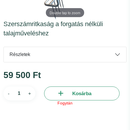
Double tap to zoom
Szerszámritkaság a forgatás nélküli
talajműveléshez
Részletek
59 500 Ft
-
+
Kosárba
Fogytán