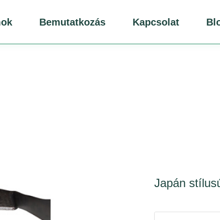
mok
Bemutatkozás
Kapcsolat
Bl
Japán stílus