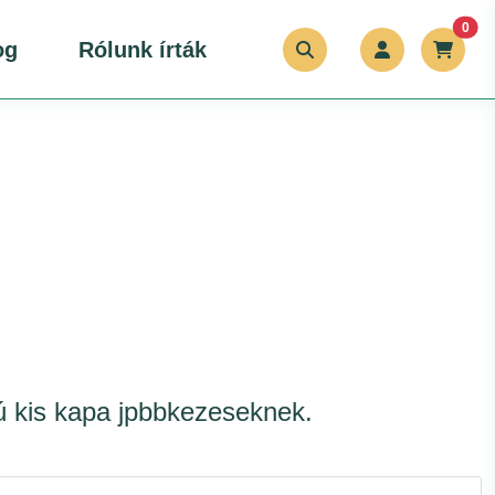
unr
0
og
Rólunk írták
ú kis kapa jpbbkezeseknek.