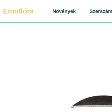
Etnoflóra
Növények
Szerszá