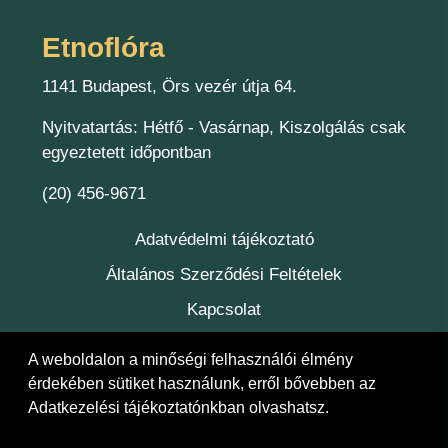
Etnoflóra
1141 Budapest, Örs vezér útja 64.
Nyitvatartás: Hétfő - Vasárnap, Kiszolgálás csak
egyeztetett időpontban
(20) 456-9671
Adatvédelmi tájékoztató
Általános Szerződési Feltételek
Kapcsolat
Felelőség
A weboldalon a minőségi felhasználói élmény
érdekében sütiket használunk, erről bővebben az
Adatkezelési tájékoztatónkban
olvashatsz.
© 2026 Etnoflóra Bt.