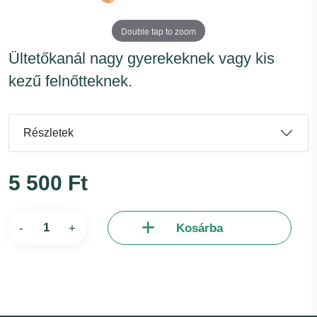
Double tap to zoom
Ültetőkanál nagy gyerekeknek vagy kis
kezű felnőtteknek.
Részletek
5 500 Ft
-
+
Kosárba