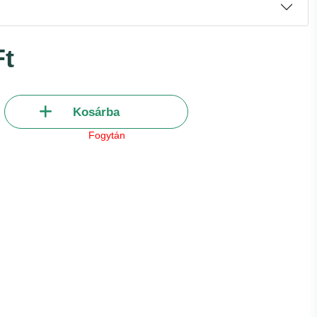
Ft
Kosárba
Fogytán