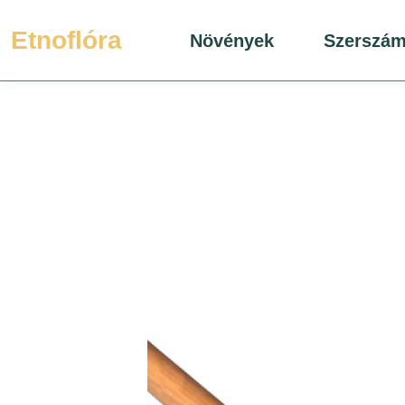
Etnoflóra
Növények
Szerszá