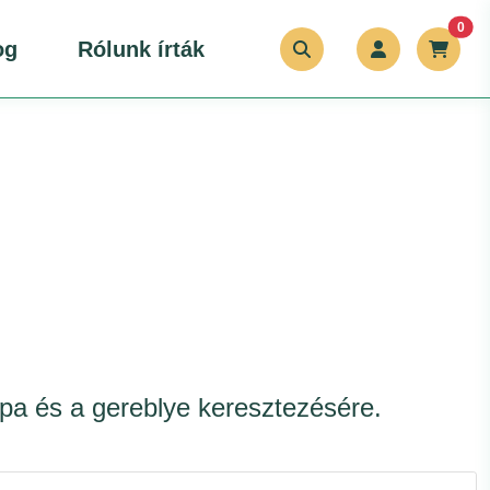
unr
0
og
Rólunk írták
apa és a gereblye keresztezésére.