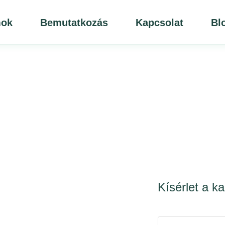
mok
Bemutatkozás
Kapcsolat
Bl
Kísérlet a k