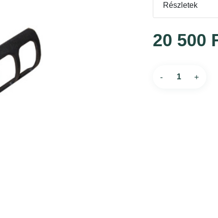
Részletek
20 500 
-
+