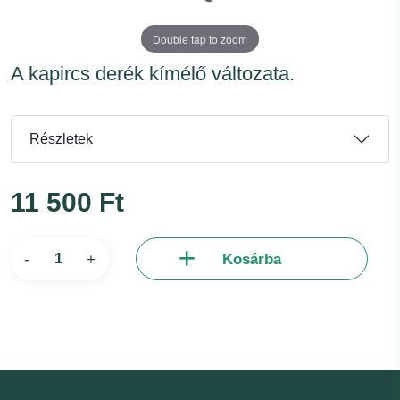
Double tap to zoom
A kapircs derék kímélő változata.
Részletek
11 500 Ft
-
+
Kosárba