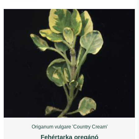
Origanum vulgare 'Country Cream'
Fehértarka oregánó