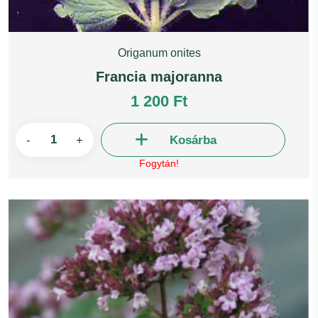
Origanum onites
Francia majoranna
1 200 Ft
-
+
Kosárba
Fogytán!