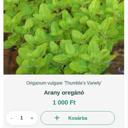
Origanum vulgare 'Thumble's Variety'
Arany oregánó
1 000 Ft
-
+
Kosárba