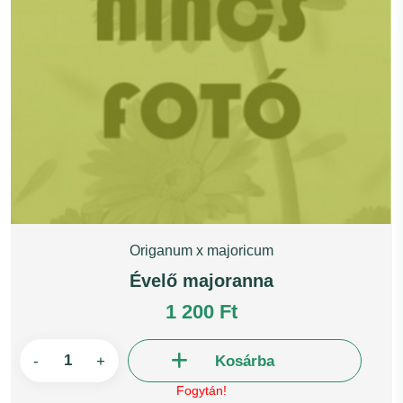
Origanum x majoricum
Évelő majoranna
1 200 Ft
-
+
Kosárba
Fogytán!