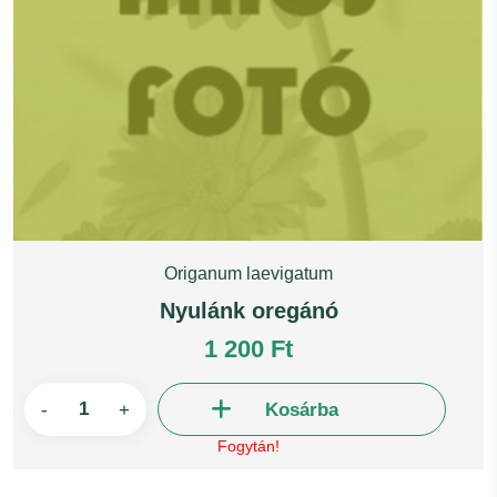
Origanum laevigatum
Nyulánk oregánó
1 200 Ft
-
+
Kosárba
Fogytán!