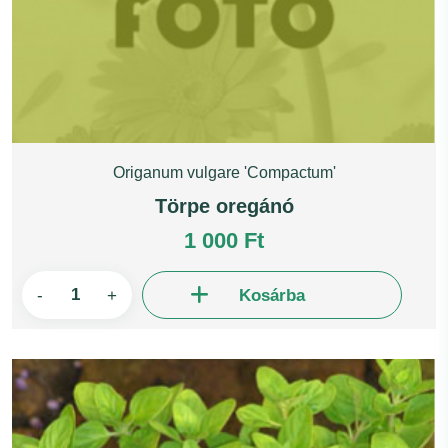
Origanum vulgare 'Compactum'
Törpe oregánó
1 000 Ft
-
+
Kosárba