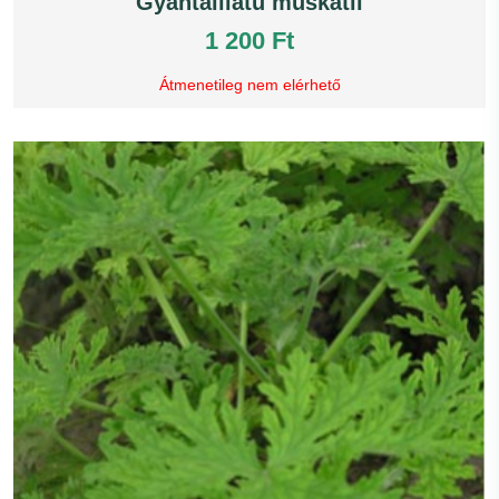
Gyantaillatú muskátli
1 200 Ft
Átmenetileg nem elérhető