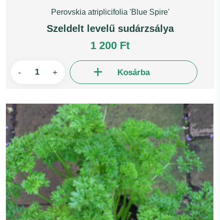
Perovskia atriplicifolia 'Blue Spire'
Szeldelt levelű sudárzsálya
1 200 Ft
-
+
Kosárba