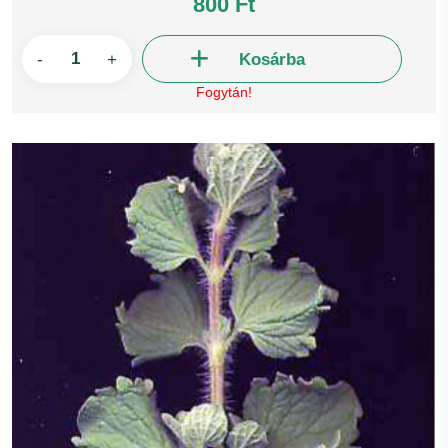
800 Ft
-
+
Kosárba
Fogytán!