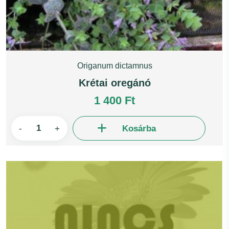
Origanum dictamnus
Krétai oregánó
1 400 Ft
-
+
Kosárba