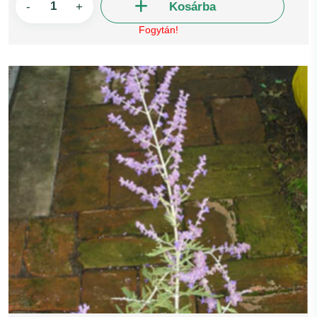
-
+
Kosárba
Fogytán!