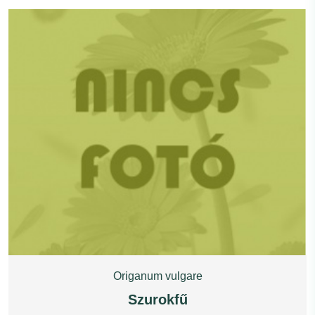
Origanum vulgare
Szurokfű