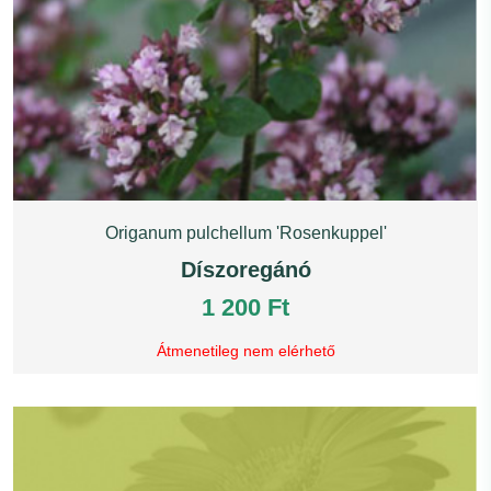
Origanum pulchellum 'Rosenkuppel'
Díszoregánó
1 200 Ft
Átmenetileg nem elérhető