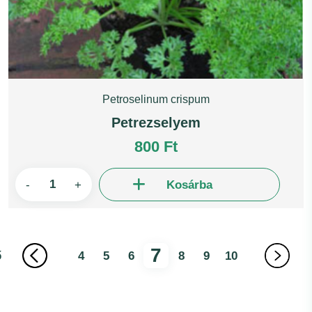
Petroselinum crispum
Petrezselyem
800 Ft
-
+
Kosárba
7
ő
4
5
6
8
9
10