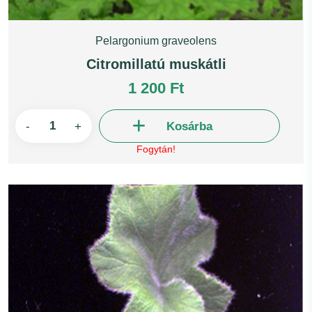
Pelargonium graveolens
Citromillatú muskátli
1 200 Ft
-
+
Kosárba
Fogytán!