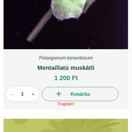
Pelargonium tomentosum
Mentaillatú muskátli
1 200 Ft
-
+
Kosárba
Fogytán!