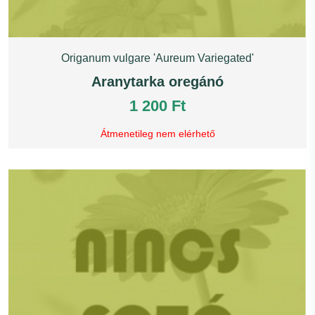
Origanum vulgare 'Aureum Variegated'
Aranytarka oregánó
1 200 Ft
Átmenetileg nem elérhető